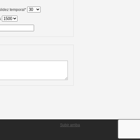
alidez temporal*
s
Subir arriba