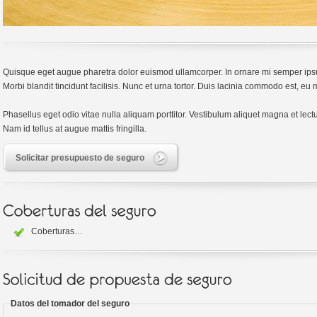
Quisque eget augue pharetra dolor euismod ullamcorper. In ornare mi semper ipsu
Morbi blandit tincidunt facilisis. Nunc et urna tortor. Duis lacinia commodo est, e
Phasellus eget odio vitae nulla aliquam porttitor. Vestibulum aliquet magna et lec
Nam id tellus at augue mattis fringilla.
Solicitar presupuesto de seguro
Coberturas…
Datos del tomador del seguro