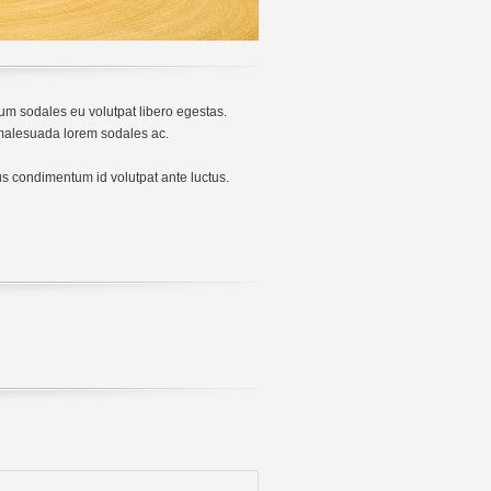
m sodales eu volutpat libero egestas.
u malesuada lorem sodales ac.
tus condimentum id volutpat ante luctus.