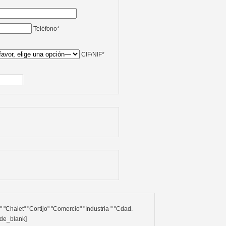
Teléfono*
CIF/NIF*
lude_blank]