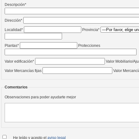
Descripción*
Dirección*
Localidad*
Provincia*
Plantas*
Protecciones
Valor edificación*
Valor Mobiliario/Aju
Valor Mercancías fijas
Valor Mercancía
Comentarios
Observaciones para poder ayudarte mejor
He leído y acepto el
aviso legal