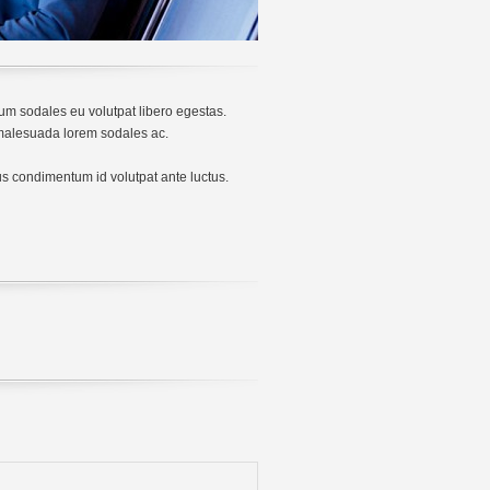
m sodales eu volutpat libero egestas.
u malesuada lorem sodales ac.
tus condimentum id volutpat ante luctus.