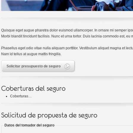
Quisque eget augue pharetra dolor euismod ullamcorper. In ornare mi semper ipsu
Morbi blandit tincidunt facilisis. Nunc et urna tortor. Duis lacinia commodo est, e
Phasellus eget odio vitae nulla aliquam porttitor. Vestibulum aliquet magna et lec
Nam id tellus at augue mattis fringilla.
Solicitar presupuesto de seguro
Coberturas…
Datos del tomador del seguro