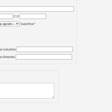
C.P.
Superficie*
ar industrial
s flotantes