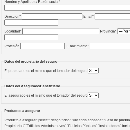
Nombre y Apellidos / Razón social*
Dirección*
Email*
Localidad*
Provincia*
Profesión
F. nacimiento*
Datos del propietario del seguro
El propietario es el mismo que el tomador del seguro
Datos del Asegurado/Beneficiario
El asegurado es el mismo que el tomador del seguro
Productos a asegurar
Producto a asegurar: [select* riesgo "Piso" "Vivienda adosada" "Casa de pueblo" "Chalet" "Cortijo" "Comercio" "Industria " "Cdad.
Propietarios" "Edificios Administrativos" "Edificios Públicos" "Instalaciones" inc