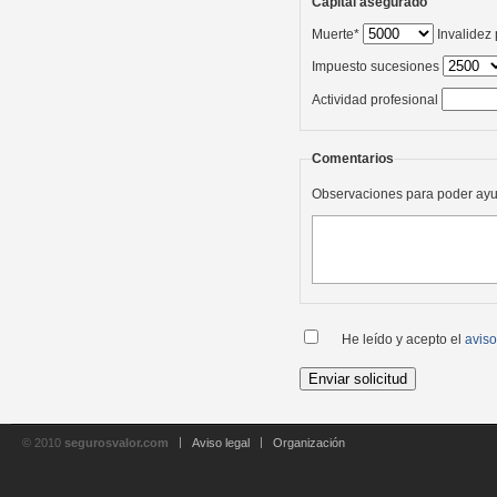
Capital asegurado
Muerte*
Invalidez
Impuesto sucesiones
Actividad profesional
Comentarios
Observaciones para poder ayu
He leído y acepto el
aviso
© 2010
segurosvalor.com
Aviso legal
Organización